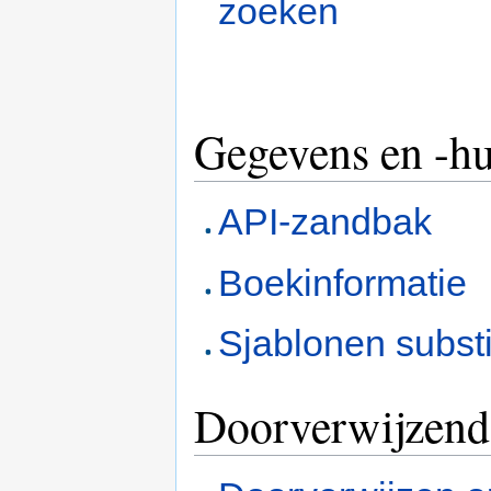
zoeken
Gegevens en -h
API-zandbak
Boekinformatie
Sjablonen subst
Doorverwijzende