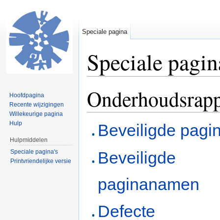
Speciale pagina
Speciale pagin
Ga naar:
navigatie
,
zoeken
Onderhoudsrapp
Hoofdpagina
Recente wijzigingen
Willekeurige pagina
Hulp
Beveiligde pagin
Hulpmiddelen
Speciale pagina's
Beveiligde
Printvriendelijke versie
paginanamen
Defecte